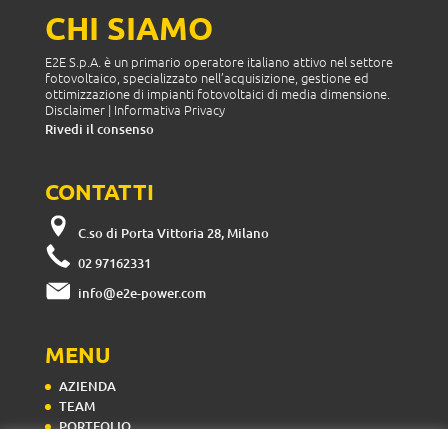
CHI SIAMO
E2E S.p.A. è un primario operatore italiano attivo nel settore
fotovoltaico, specializzato nell’acquisizione, gestione ed
ottimizzazione di impianti fotovoltaici di media dimensione.
Disclaimer
|
Informativa Privacy
Rivedi il consenso
CONTATTI
C.so di Porta Vittoria 28, Milano
02 97162331
info@e2e-power.com
MENU
AZIENDA
TEAM
PORTFOLIO
CONTATTI