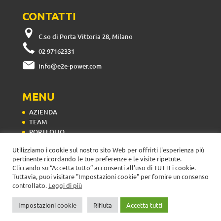
CONTATTI
C.so di Porta Vittoria 28, Milano
02 97162331
info@e2e-power.com
MENU
AZIENDA
TEAM
PORTFOLIO
CONTATTI
Utilizziamo i cookie sul nostro sito Web per offrirti l'esperienza più
pertinente ricordando le tue preferenze e le visite ripetute.
Cliccando su “Accetta tutto” acconsenti all'uso di TUTTI i cookie.
Tuttavia, puoi visitare "Impostazioni cookie" per fornire un consenso
controllato.
Leggi di più
E2E S.p.A. | Corso di Porta Vittoria 28 - 20122 Milano | P. IVA e C.F.
Impostazioni cookie
Rifiuta
Accetta tutti
11514650966 |
Web Design:
Periwinkle